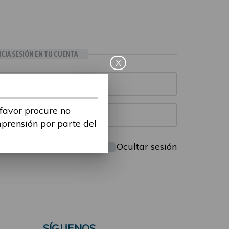
ICIA SESIÓN EN TU CUENTA
X
 favor procure no
mprensión por parte del
Mantenme conectado
Ocultar sesión
SÍGUENOS