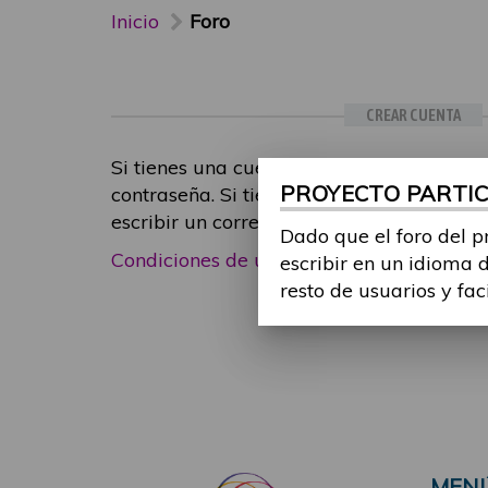
Inicio
Foro
CREAR CUENTA
Si tienes una cuenta de participante, inic
PROYECTO PARTICI
contraseña. Si tienes cualquier problema
escribir un correo electrónico a
foropart
Dado que el foro del p
Condiciones de uso
|
Política de privacid
escribir en un idioma 
resto de usuarios y fac
MEN