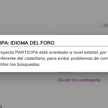
IN
ia sesión con tu email y
Email:
PA: IDIOMA DEL FORO
 o consulta, puedes
icipa@guttmann.com
royecto PARTICIPA está orientado a nivel estatal, por
Contraseña:
ad
diferente del castellano, para evitar problemas de co
ilitar las búsquedas.
Entrar
Olvidé mi contraseña
Ú