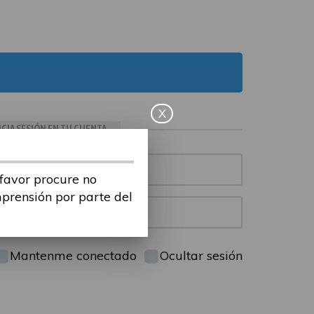
X
ICIA SESIÓN EN TU CUENTA
 favor procure no
mprensión por parte del
Mantenme conectado
Ocultar sesión