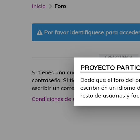
Inicio
Foro
Por favor identifíquese para acceder
CREAR CUENTA
PROYECTO PARTICI
Si tienes una cuenta de participante, inic
Dado que el foro del p
contraseña. Si tienes cualquier problema
escribir en un idioma 
escribir un correo electrónico a
foropart
resto de usuarios y fac
Condiciones de uso
|
Política de privacid