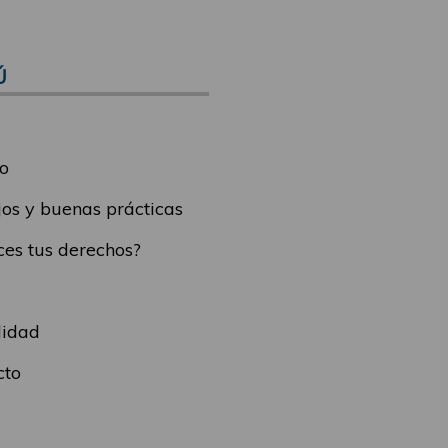
Ú
o
os y buenas prácticas
es tus derechos?
lidad
cto