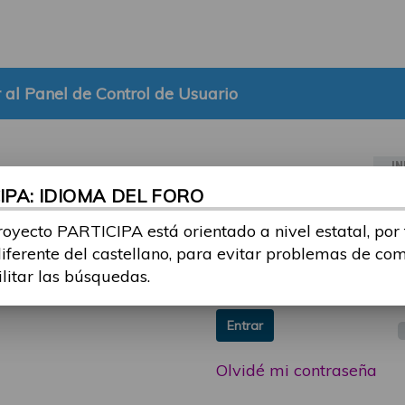
 al Panel de Control de Usuario
IN
PA: IDIOMA DEL FORO
ia sesión con tu email y
Email:
royecto PARTICIPA está orientado a nivel estatal, por
 o consulta, puedes
diferente del castellano, para evitar problemas de co
icipa@guttmann.com
Contraseña:
ilitar las búsquedas.
ad
Entrar
Olvidé mi contraseña