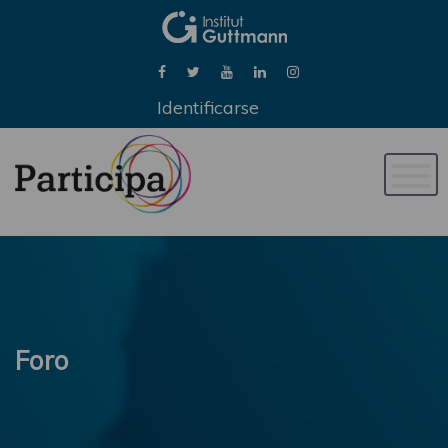
Identificarse
Naveg
de
palan
Foro