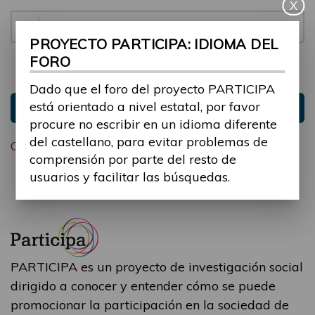
X
Contraseña:
PROYECTO PARTICIPA: IDIOMA DEL
FORO
Mantenme conectado
Ocultar sesión
Dado que el foro del proyecto PARTICIPA
está orientado a nivel estatal, por favor
Entrar
procure no escribir en un idioma diferente
del castellano, para evitar problemas de
Olvidé mi contraseña
comprensión por parte del resto de
usuarios y facilitar las búsquedas.
PARTICIPA es un proyecto de investigación social
dirigido a conocer y entender cómo se puede
promocionar la participación en la sociedad de