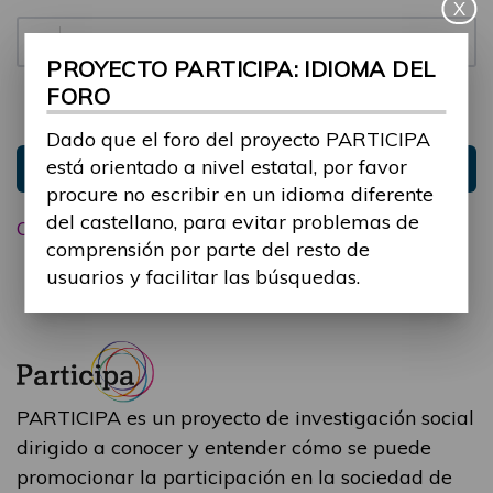
X
Contraseña:
PROYECTO PARTICIPA: IDIOMA DEL
FORO
Mantenme conectado
Ocultar sesión
Dado que el foro del proyecto PARTICIPA
está orientado a nivel estatal, por favor
Entrar
procure no escribir en un idioma diferente
del castellano, para evitar problemas de
Olvidé mi contraseña
comprensión por parte del resto de
usuarios y facilitar las búsquedas.
PARTICIPA es un proyecto de investigación social
dirigido a conocer y entender cómo se puede
promocionar la participación en la sociedad de