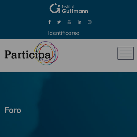
Identificarse
Naveg
de
palan
Foro