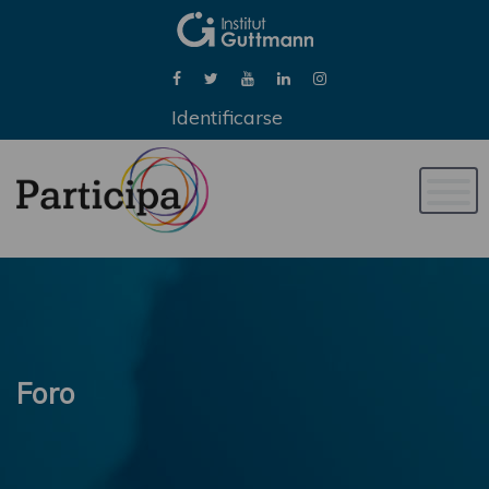
Identificarse
Naveg
de
palan
Foro