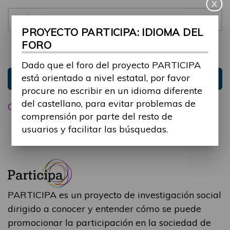
X
Contraseña:
PROYECTO PARTICIPA: IDIOMA DEL
FORO
Mantenme conectado
Ocultar sesión
Dado que el foro del proyecto PARTICIPA
está orientado a nivel estatal, por favor
Entrar
procure no escribir en un idioma diferente
del castellano, para evitar problemas de
Olvidé mi contraseña
comprensión por parte del resto de
usuarios y facilitar las búsquedas.
PARTICIPA es un proyecto de investigación social
dirigido a conocer y entender cómo se puede
promocionar la participación en la sociedad de