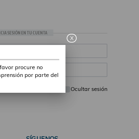
ICIA SESIÓN EN TU CUENTA
X
 favor procure no
mprensión por parte del
Mantenme conectado
Ocultar sesión
SÍGUENOS