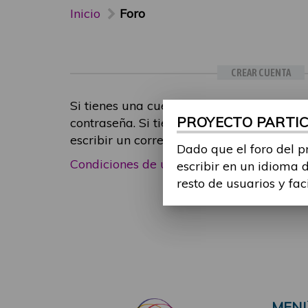
Inicio
Foro
CREAR CUENTA
Si tienes una cuenta de participante, inic
PROYECTO PARTICI
contraseña. Si tienes cualquier problema
escribir un correo electrónico a
foropart
Dado que el foro del p
Condiciones de uso
|
Política de privacid
escribir en un idioma 
resto de usuarios y fac
MEN