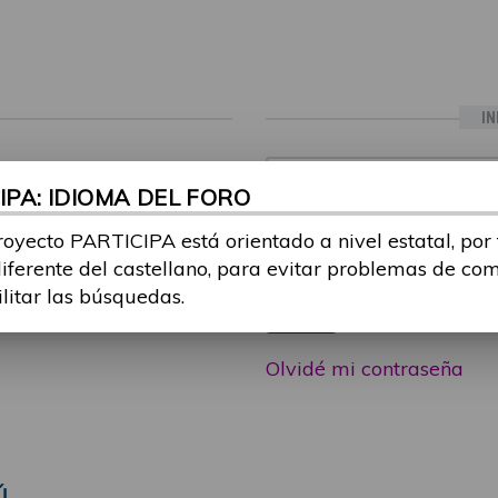
IN
ia sesión con tu email y
Email:
PA: IDIOMA DEL FORO
 o consulta, puedes
icipa@guttmann.com
royecto PARTICIPA está orientado a nivel estatal, por
Contraseña:
ad
diferente del castellano, para evitar problemas de co
ilitar las búsquedas.
Entrar
Olvidé mi contraseña
Ú