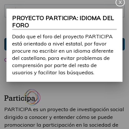
X
Contraseña:
PROYECTO PARTICIPA: IDIOMA DEL
FORO
Mantenme conectado
Ocultar sesión
Dado que el foro del proyecto PARTICIPA
está orientado a nivel estatal, por favor
Entrar
procure no escribir en un idioma diferente
del castellano, para evitar problemas de
Olvidé mi contraseña
comprensión por parte del resto de
usuarios y facilitar las búsquedas.
PARTICIPA es un proyecto de investigación social
dirigido a conocer y entender cómo se puede
promocionar la participación en la sociedad de