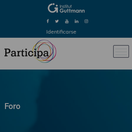
Identificarse
Naveg
de
palan
Foro