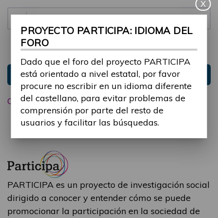
X
Contraseña:
PROYECTO PARTICIPA: IDIOMA DEL
FORO
Mantenme conectado
Ocultar sesión
Dado que el foro del proyecto PARTICIPA
está orientado a nivel estatal, por favor
Entrar
procure no escribir en un idioma diferente
del castellano, para evitar problemas de
Olvidé mi contraseña
comprensión por parte del resto de
usuarios y facilitar las búsquedas.
PARTICIPA es un proyecto de investigación social
dirigido a conocer y entender cómo se puede
promocionar la participación en la sociedad de