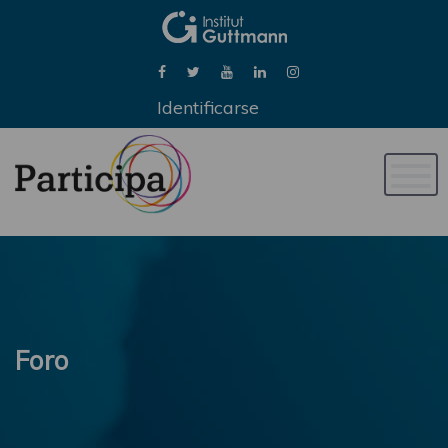
Identificarse
Naveg
de
palan
Foro