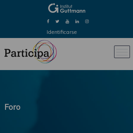
Identificarse
Naveg
de
palan
Foro