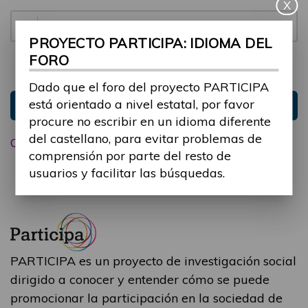
X
Contraseña:
PROYECTO PARTICIPA: IDIOMA DEL
FORO
Mantenme conectado
Ocultar sesión
Dado que el foro del proyecto PARTICIPA
está orientado a nivel estatal, por favor
Entrar
procure no escribir en un idioma diferente
del castellano, para evitar problemas de
Olvidé mi contraseña
comprensión por parte del resto de
usuarios y facilitar las búsquedas.
PARTICIPA es un proyecto de investigación social
dirigido a conocer y entender cómo se puede
promocionar la participación en la sociedad de