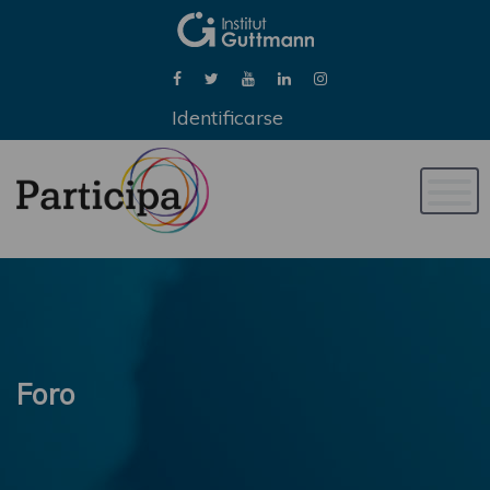
Identificarse
Naveg
de
palan
Foro