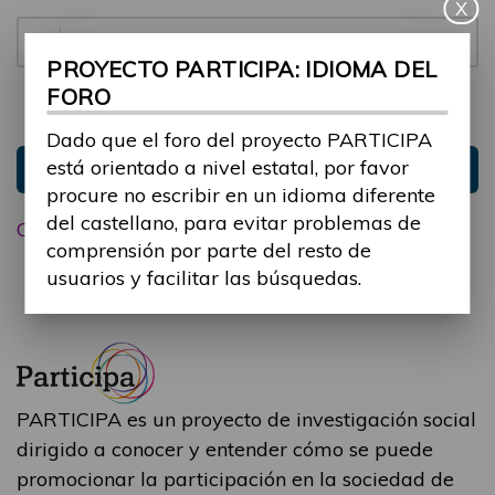
X
Contraseña:
PROYECTO PARTICIPA: IDIOMA DEL
FORO
Mantenme conectado
Ocultar sesión
Dado que el foro del proyecto PARTICIPA
está orientado a nivel estatal, por favor
Entrar
procure no escribir en un idioma diferente
del castellano, para evitar problemas de
Olvidé mi contraseña
comprensión por parte del resto de
usuarios y facilitar las búsquedas.
PARTICIPA es un proyecto de investigación social
dirigido a conocer y entender cómo se puede
promocionar la participación en la sociedad de