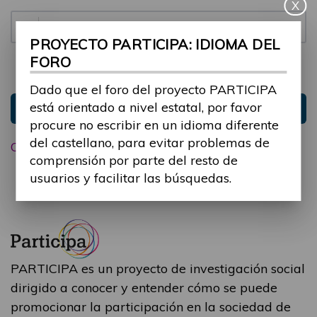
X
Contraseña:
PROYECTO PARTICIPA: IDIOMA DEL
FORO
Mantenme conectado
Ocultar sesión
Dado que el foro del proyecto PARTICIPA
está orientado a nivel estatal, por favor
Entrar
procure no escribir en un idioma diferente
del castellano, para evitar problemas de
Olvidé mi contraseña
comprensión por parte del resto de
usuarios y facilitar las búsquedas.
PARTICIPA es un proyecto de investigación social
dirigido a conocer y entender cómo se puede
promocionar la participación en la sociedad de