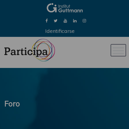
Identificarse
Naveg
de
palan
Foro