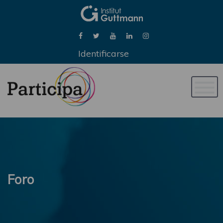
Identificarse
Naveg
de
palan
Foro