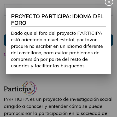
X
Contraseña:
PROYECTO PARTICIPA: IDIOMA DEL
FORO
Mantenme conectado
Ocultar sesión
Dado que el foro del proyecto PARTICIPA
está orientado a nivel estatal, por favor
Entrar
procure no escribir en un idioma diferente
del castellano, para evitar problemas de
Olvidé mi contraseña
comprensión por parte del resto de
usuarios y facilitar las búsquedas.
PARTICIPA es un proyecto de investigación social
dirigido a conocer y entender cómo se puede
promocionar la participación en la sociedad de