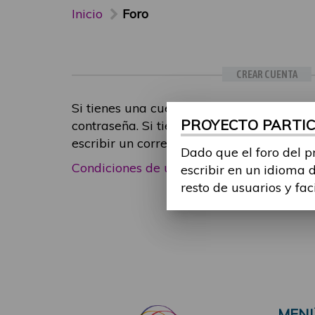
Inicio
Foro
CREAR CUENTA
Si tienes una cuenta de participante, inic
PROYECTO PARTICI
contraseña. Si tienes cualquier problema
escribir un correo electrónico a
foropart
Dado que el foro del p
Condiciones de uso
|
Política de privacid
escribir en un idioma 
resto de usuarios y fac
MEN