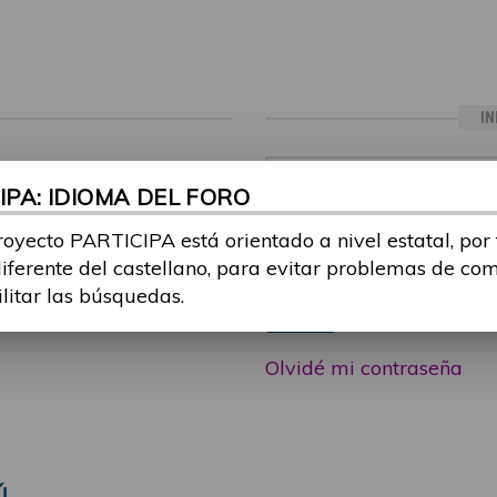
IN
ia sesión con tu email y
Email:
PA: IDIOMA DEL FORO
 o consulta, puedes
icipa@guttmann.com
royecto PARTICIPA está orientado a nivel estatal, por
Contraseña:
ad
diferente del castellano, para evitar problemas de co
ilitar las búsquedas.
Entrar
Olvidé mi contraseña
Ú