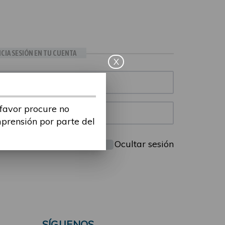
ICIA SESIÓN EN TU CUENTA
X
 favor procure no
mprensión por parte del
Mantenme conectado
Ocultar sesión
SÍGUENOS