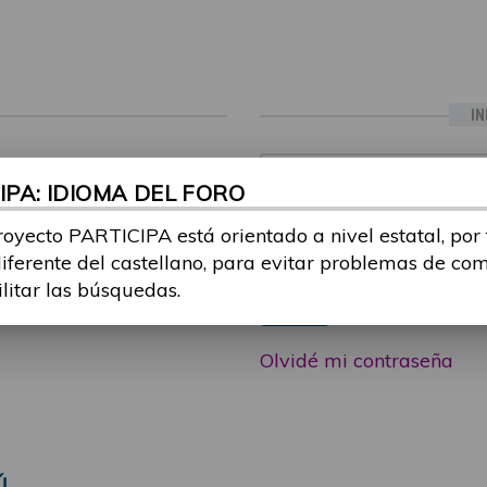
IN
ia sesión con tu email y
Email:
PA: IDIOMA DEL FORO
 o consulta, puedes
icipa@guttmann.com
royecto PARTICIPA está orientado a nivel estatal, por
Contraseña:
ad
diferente del castellano, para evitar problemas de co
ilitar las búsquedas.
Entrar
Olvidé mi contraseña
Ú