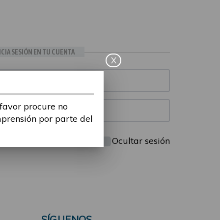
ICIA SESIÓN EN TU CUENTA
X
 favor procure no
mprensión por parte del
Mantenme conectado
Ocultar sesión
SÍGUENOS