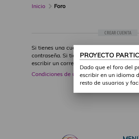
Inicio
Foro
CREAR CUENTA
Si tienes una cuenta de participante, inic
PROYECTO PARTICI
contraseña. Si tienes cualquier problema
escribir un correo electrónico a
foropart
Dado que el foro del p
Condiciones de uso
|
Política de privacid
escribir en un idioma 
resto de usuarios y fac
MEN