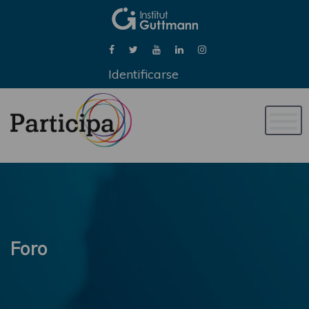
Identificarse
Naveg
de
palan
Foro