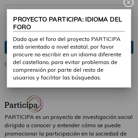
X
Contraseña:
PROYECTO PARTICIPA: IDIOMA DEL
FORO
Mantenme conectado
Ocultar sesión
Dado que el foro del proyecto PARTICIPA
está orientado a nivel estatal, por favor
Entrar
procure no escribir en un idioma diferente
del castellano, para evitar problemas de
Olvidé mi contraseña
comprensión por parte del resto de
usuarios y facilitar las búsquedas.
PARTICIPA es un proyecto de investigación social
dirigido a conocer y entender cómo se puede
promocionar la participación en la sociedad de