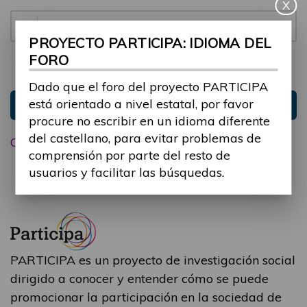
X
Contraseña:
PROYECTO PARTICIPA: IDIOMA DEL
FORO
Mantenme conectado
Ocultar sesión
Dado que el foro del proyecto PARTICIPA
está orientado a nivel estatal, por favor
Entrar
procure no escribir en un idioma diferente
del castellano, para evitar problemas de
Olvidé mi contraseña
comprensión por parte del resto de
usuarios y facilitar las búsquedas.
PARTICIPA es un proyecto de investigación social
dirigido a conocer y entender cómo se puede
promocionar la participación en la sociedad de