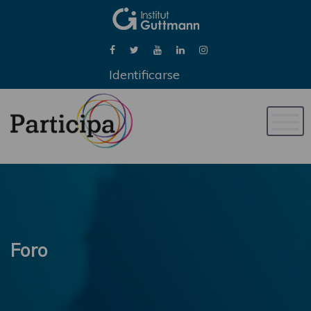
Identificarse
Naveg
de
palan
Foro