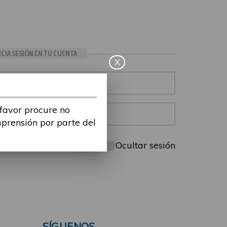
ICIA SESIÓN EN TU CUENTA
X
 favor procure no
mprensión por parte del
Mantenme conectado
Ocultar sesión
SÍGUENOS