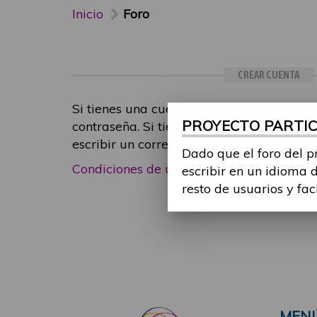
Inicio
Foro
CREAR CUENTA
Si tienes una cuenta de participante, inic
PROYECTO PARTICI
contraseña. Si tienes cualquier problema
escribir un correo electrónico a
foropart
Dado que el foro del p
Condiciones de uso
|
Política de privacid
escribir en un idioma 
resto de usuarios y fac
MEN