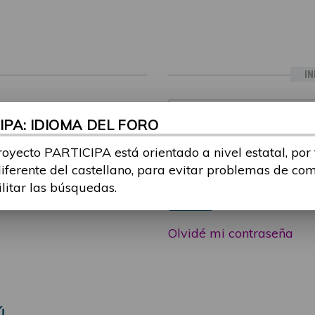
IN
ia sesión con tu email y
Email:
PA: IDIOMA DEL FORO
 o consulta, puedes
icipa@guttmann.com
royecto PARTICIPA está orientado a nivel estatal, por
Contraseña:
ad
diferente del castellano, para evitar problemas de co
ilitar las búsquedas.
Entrar
Olvidé mi contraseña
Ú