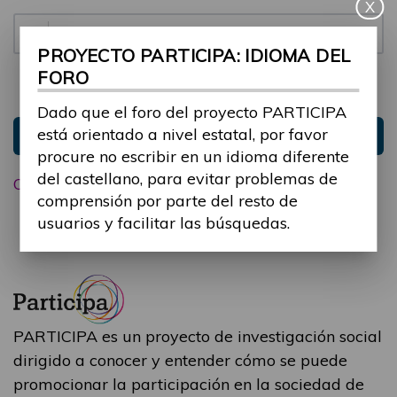
X
Contraseña:
PROYECTO PARTICIPA: IDIOMA DEL
FORO
Mantenme conectado
Ocultar sesión
Dado que el foro del proyecto PARTICIPA
está orientado a nivel estatal, por favor
Entrar
procure no escribir en un idioma diferente
del castellano, para evitar problemas de
Olvidé mi contraseña
comprensión por parte del resto de
usuarios y facilitar las búsquedas.
PARTICIPA es un proyecto de investigación social
dirigido a conocer y entender cómo se puede
promocionar la participación en la sociedad de