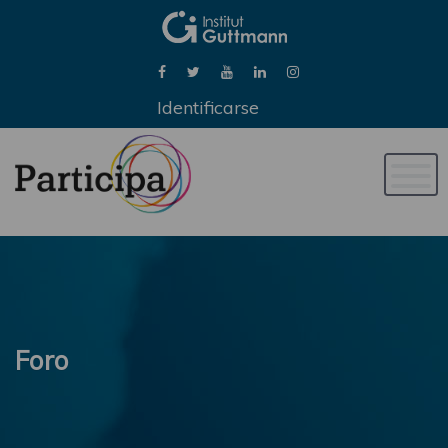
Identificarse
Naveg
de
palan
Foro