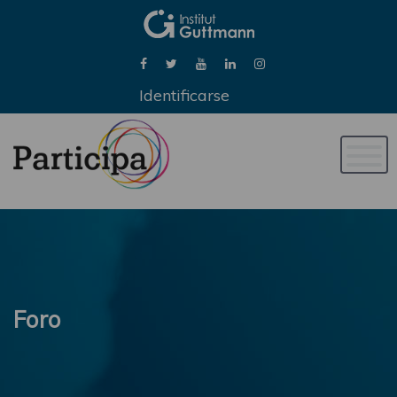
Identificarse
Naveg
de
palan
Foro