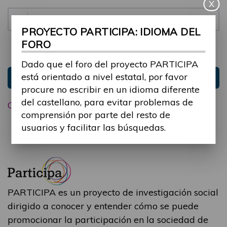
X
Contraseña:
PROYECTO PARTICIPA: IDIOMA DEL
FORO
Mantenme conectado
Ocultar sesión
Dado que el foro del proyecto PARTICIPA
está orientado a nivel estatal, por favor
Entrar
procure no escribir en un idioma diferente
del castellano, para evitar problemas de
Olvidé mi contraseña
comprensión por parte del resto de
usuarios y facilitar las búsquedas.
PARTICIPA es un proyecto de investigación social
dirigido a conocer y entender cómo se puede
promocionar la participación en la sociedad de