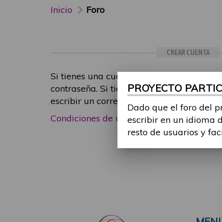
Inicio
Foro
CREAR CUENTA
Si tienes una cuenta de participante, inic
PROYECTO PARTICI
contraseña. Si tienes cualquier problema
escribir un correo electrónico a
foropart
Dado que el foro del p
Condiciones de uso
|
Política de privacid
escribir en un idioma 
resto de usuarios y fac
MEN