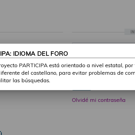
IN
ia sesión con tu email y
Email:
PA: IDIOMA DEL FORO
 o consulta, puedes
icipa@guttmann.com
royecto PARTICIPA está orientado a nivel estatal, por
Contraseña:
ad
diferente del castellano, para evitar problemas de co
ilitar las búsquedas.
Entrar
Olvidé mi contraseña
Ú