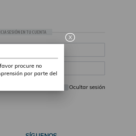
ICIA SESIÓN EN TU CUENTA
X
 favor procure no
mprensión por parte del
Mantenme conectado
Ocultar sesión
SÍGUENOS