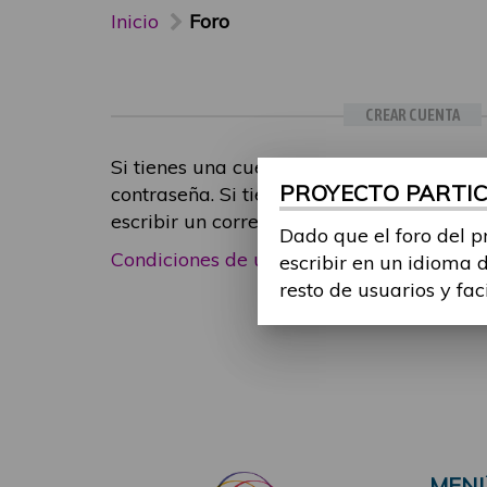
Inicio
Foro
CREAR CUENTA
Si tienes una cuenta de participante, inic
PROYECTO PARTICI
contraseña. Si tienes cualquier problema
escribir un correo electrónico a
foropart
Dado que el foro del p
Condiciones de uso
|
Política de privacid
escribir en un idioma 
resto de usuarios y fac
MEN