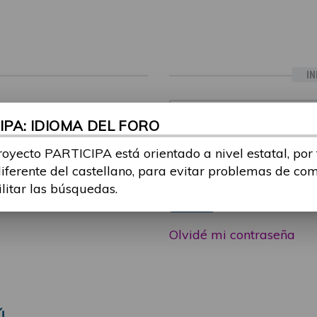
IN
ia sesión con tu email y
Email:
PA: IDIOMA DEL FORO
 o consulta, puedes
icipa@guttmann.com
royecto PARTICIPA está orientado a nivel estatal, por
Contraseña:
ad
diferente del castellano, para evitar problemas de co
ilitar las búsquedas.
Entrar
Olvidé mi contraseña
Ú