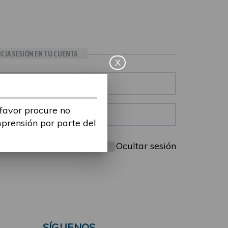
ICIA SESIÓN EN TU CUENTA
X
 favor procure no
mprensión por parte del
Mantenme conectado
Ocultar sesión
SÍGUENOS