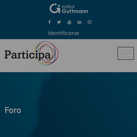
Identificarse
Naveg
de
palan
Foro