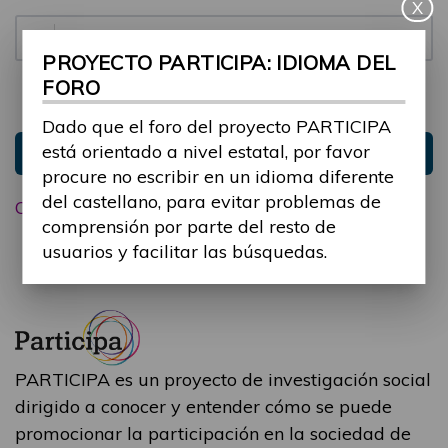
X
Contraseña:
PROYECTO PARTICIPA: IDIOMA DEL
FORO
Mantenme conectado
Ocultar sesión
Dado que el foro del proyecto PARTICIPA
está orientado a nivel estatal, por favor
Entrar
procure no escribir en un idioma diferente
del castellano, para evitar problemas de
Olvidé mi contraseña
comprensión por parte del resto de
usuarios y facilitar las búsquedas.
PARTICIPA es un proyecto de investigación social
dirigido a conocer y entender cómo se puede
promocionar la participación en la sociedad de