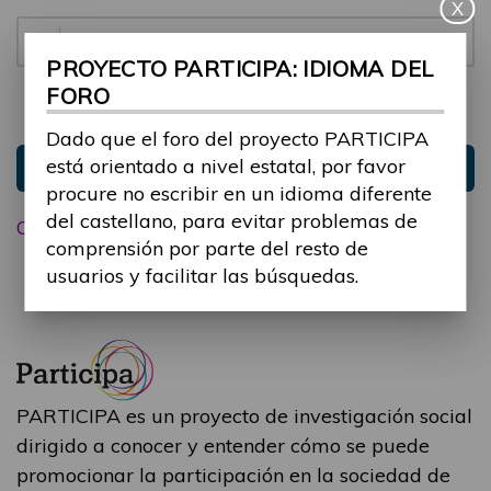
X
Contraseña:
PROYECTO PARTICIPA: IDIOMA DEL
FORO
Mantenme conectado
Ocultar sesión
Dado que el foro del proyecto PARTICIPA
está orientado a nivel estatal, por favor
Entrar
procure no escribir en un idioma diferente
del castellano, para evitar problemas de
Olvidé mi contraseña
comprensión por parte del resto de
usuarios y facilitar las búsquedas.
PARTICIPA es un proyecto de investigación social
dirigido a conocer y entender cómo se puede
promocionar la participación en la sociedad de