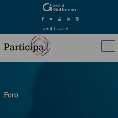
Identificarse
Naveg
de
palan
Foro