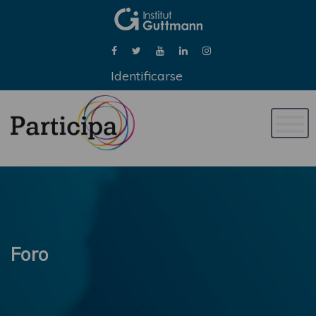
Identificarse
Naveg
de
palan
Foro