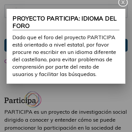
X
Contraseña:
PROYECTO PARTICIPA: IDIOMA DEL
FORO
Mantenme conectado
Ocultar sesión
Dado que el foro del proyecto PARTICIPA
está orientado a nivel estatal, por favor
Entrar
procure no escribir en un idioma diferente
del castellano, para evitar problemas de
Olvidé mi contraseña
comprensión por parte del resto de
usuarios y facilitar las búsquedas.
PARTICIPA es un proyecto de investigación social
dirigido a conocer y entender cómo se puede
promocionar la participación en la sociedad de