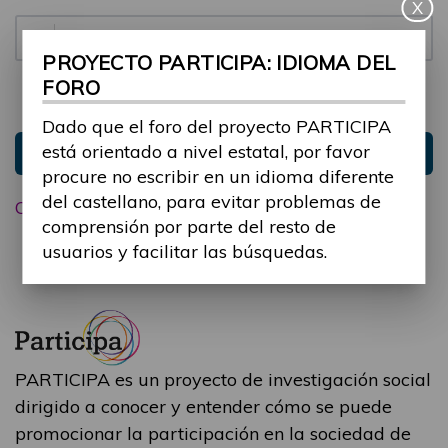
X
Contraseña:
PROYECTO PARTICIPA: IDIOMA DEL
FORO
Mantenme conectado
Ocultar sesión
Dado que el foro del proyecto PARTICIPA
está orientado a nivel estatal, por favor
Entrar
procure no escribir en un idioma diferente
del castellano, para evitar problemas de
Olvidé mi contraseña
comprensión por parte del resto de
usuarios y facilitar las búsquedas.
PARTICIPA es un proyecto de investigación social
dirigido a conocer y entender cómo se puede
promocionar la participación en la sociedad de