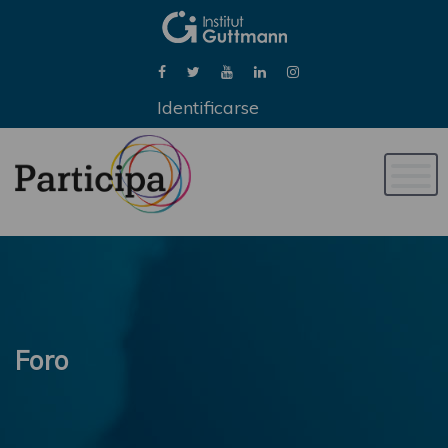
Identificarse
Naveg
de
palan
Foro