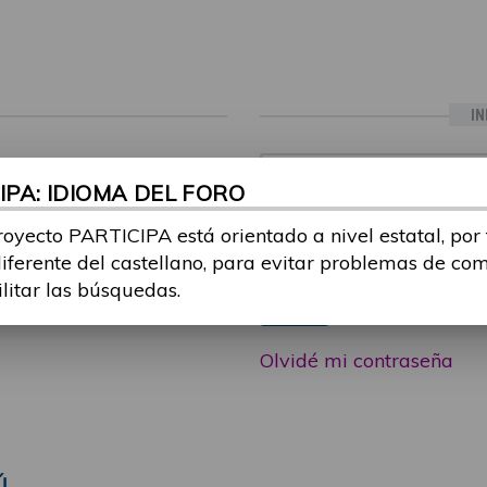
IN
ia sesión con tu email y
Email:
PA: IDIOMA DEL FORO
 o consulta, puedes
icipa@guttmann.com
royecto PARTICIPA está orientado a nivel estatal, por
Contraseña:
ad
diferente del castellano, para evitar problemas de co
ilitar las búsquedas.
Entrar
Olvidé mi contraseña
Ú