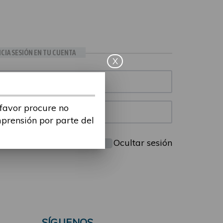
ICIA SESIÓN EN TU CUENTA
X
 favor procure no
mprensión por parte del
Mantenme conectado
Ocultar sesión
SÍGUENOS