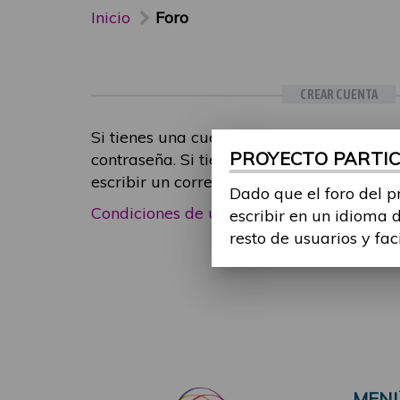
Inicio
Foro
CREAR CUENTA
Si tienes una cuenta de participante, inic
PROYECTO PARTICI
contraseña. Si tienes cualquier problema
escribir un correo electrónico a
foropart
Dado que el foro del p
Condiciones de uso
|
Política de privacid
escribir en un idioma 
resto de usuarios y fac
MEN