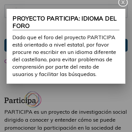
X
Contraseña:
PROYECTO PARTICIPA: IDIOMA DEL
FORO
Mantenme conectado
Ocultar sesión
Dado que el foro del proyecto PARTICIPA
está orientado a nivel estatal, por favor
Entrar
procure no escribir en un idioma diferente
del castellano, para evitar problemas de
Olvidé mi contraseña
comprensión por parte del resto de
usuarios y facilitar las búsquedas.
PARTICIPA es un proyecto de investigación social
dirigido a conocer y entender cómo se puede
promocionar la participación en la sociedad de