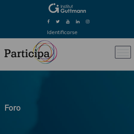
Identificarse
Naveg
de
palan
Foro