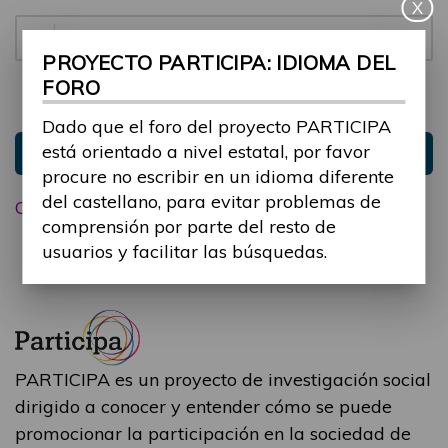
X
Contraseña:
PROYECTO PARTICIPA: IDIOMA DEL
FORO
Mantenme conectado
Ocultar sesión
Dado que el foro del proyecto PARTICIPA
está orientado a nivel estatal, por favor
Entrar
procure no escribir en un idioma diferente
del castellano, para evitar problemas de
Olvidé mi contraseña
comprensión por parte del resto de
usuarios y facilitar las búsquedas.
PARTICIPA es un proyecto de investigación social
dirigido a conocer y entender cómo se puede
promocionar la participación en la sociedad de