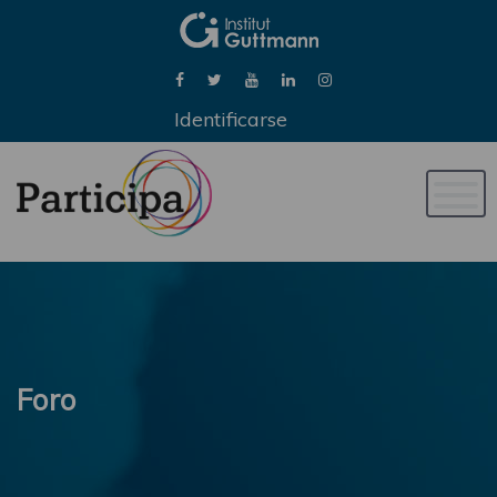
Identificarse
Naveg
de
palan
Foro