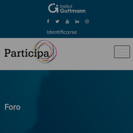
Identificarse
Naveg
de
palan
Foro