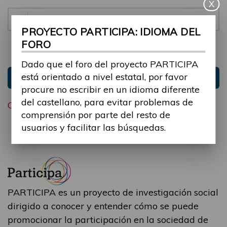
X
Contraseña:
PROYECTO PARTICIPA: IDIOMA DEL
FORO
Mantenme conectado
Ocultar sesión
Dado que el foro del proyecto PARTICIPA
está orientado a nivel estatal, por favor
Entrar
procure no escribir en un idioma diferente
del castellano, para evitar problemas de
Olvidé mi contraseña
comprensión por parte del resto de
usuarios y facilitar las búsquedas.
PARTICIPA es un proyecto de investigación social
dirigido a conocer y entender cómo se puede
promocionar la participación en la sociedad de