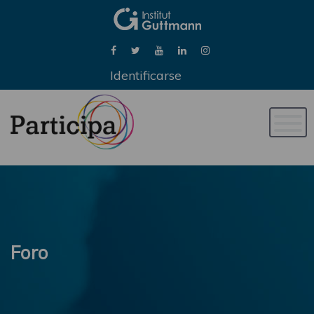
Identificarse
Naveg
de
palan
Foro