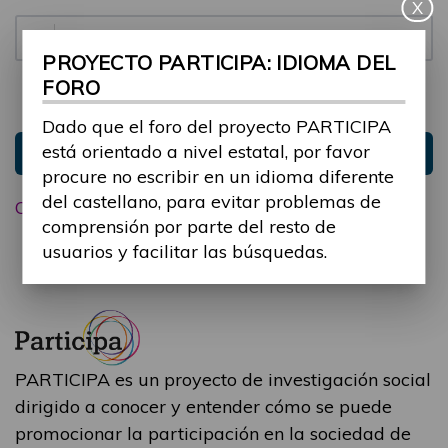
X
Contraseña:
PROYECTO PARTICIPA: IDIOMA DEL
FORO
Mantenme conectado
Ocultar sesión
Dado que el foro del proyecto PARTICIPA
está orientado a nivel estatal, por favor
Entrar
procure no escribir en un idioma diferente
del castellano, para evitar problemas de
Olvidé mi contraseña
comprensión por parte del resto de
usuarios y facilitar las búsquedas.
PARTICIPA es un proyecto de investigación social
dirigido a conocer y entender cómo se puede
promocionar la participación en la sociedad de