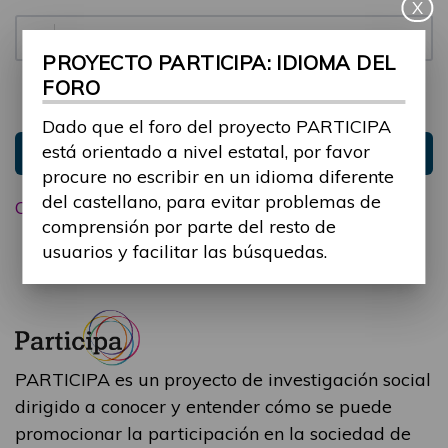
X
Contraseña:
PROYECTO PARTICIPA: IDIOMA DEL
FORO
Mantenme conectado
Ocultar sesión
Dado que el foro del proyecto PARTICIPA
está orientado a nivel estatal, por favor
Entrar
procure no escribir en un idioma diferente
del castellano, para evitar problemas de
Olvidé mi contraseña
comprensión por parte del resto de
usuarios y facilitar las búsquedas.
PARTICIPA es un proyecto de investigación social
dirigido a conocer y entender cómo se puede
promocionar la participación en la sociedad de