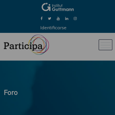
Identificarse
Naveg
de
palan
Foro