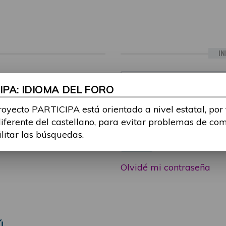
IN
ia sesión con tu email y
Email:
PA: IDIOMA DEL FORO
 o consulta, puedes
icipa@guttmann.com
royecto PARTICIPA está orientado a nivel estatal, por
Contraseña:
ad
diferente del castellano, para evitar problemas de co
ilitar las búsquedas.
Entrar
Olvidé mi contraseña
Ú