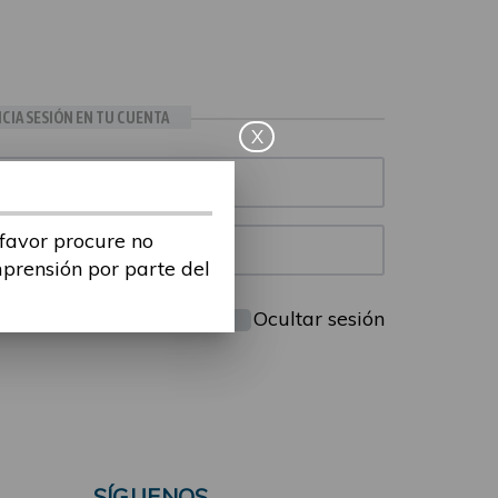
ICIA SESIÓN EN TU CUENTA
X
 favor procure no
mprensión por parte del
Mantenme conectado
Ocultar sesión
SÍGUENOS