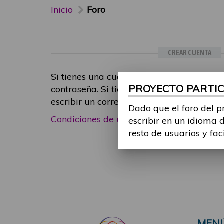
Inicio
Foro
CREAR CUENTA
Si tienes una cuenta de participante, inic
PROYECTO PARTICI
contraseña. Si tienes cualquier problema
escribir un correo electrónico a
foropart
Dado que el foro del p
Condiciones de uso
|
Política de privacid
escribir en un idioma 
resto de usuarios y fac
MEN