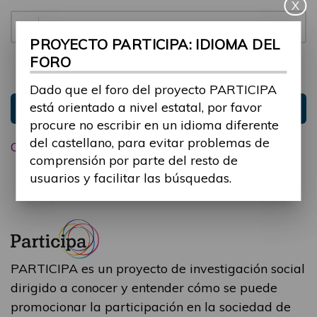
X
Contraseña:
PROYECTO PARTICIPA: IDIOMA DEL
FORO
Mantenme conectado
Ocultar sesión
Dado que el foro del proyecto PARTICIPA
está orientado a nivel estatal, por favor
Entrar
procure no escribir en un idioma diferente
del castellano, para evitar problemas de
Olvidé mi contraseña
comprensión por parte del resto de
usuarios y facilitar las búsquedas.
PARTICIPA es un proyecto de investigación social
dirigido a conocer y entender cómo se puede
promocionar la participación en la sociedad de