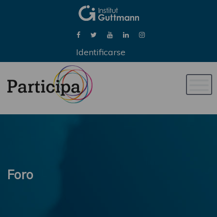
Identificarse
Naveg
de
palan
Foro