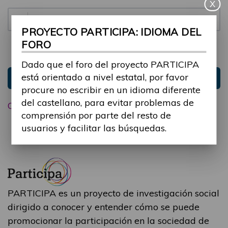
X
Contraseña:
PROYECTO PARTICIPA: IDIOMA DEL
FORO
Mantenme conectado
Ocultar sesión
Dado que el foro del proyecto PARTICIPA
está orientado a nivel estatal, por favor
Entrar
procure no escribir en un idioma diferente
del castellano, para evitar problemas de
Olvidé mi contraseña
comprensión por parte del resto de
usuarios y facilitar las búsquedas.
PARTICIPA es un proyecto de investigación social
dirigido a conocer y entender cómo se puede
promocionar la participación en la sociedad de