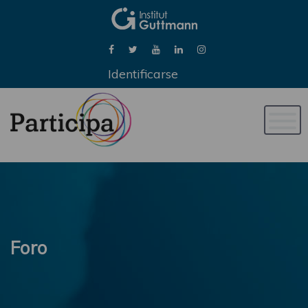
Identificarse
Naveg
de
palan
Foro