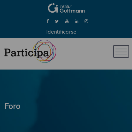
Identificarse
Naveg
de
palan
Foro