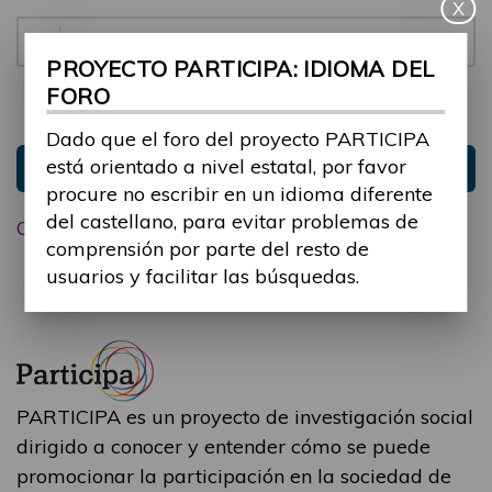
X
Contraseña:
PROYECTO PARTICIPA: IDIOMA DEL
FORO
Mantenme conectado
Ocultar sesión
Dado que el foro del proyecto PARTICIPA
está orientado a nivel estatal, por favor
Entrar
procure no escribir en un idioma diferente
del castellano, para evitar problemas de
Olvidé mi contraseña
comprensión por parte del resto de
usuarios y facilitar las búsquedas.
PARTICIPA es un proyecto de investigación social
dirigido a conocer y entender cómo se puede
promocionar la participación en la sociedad de