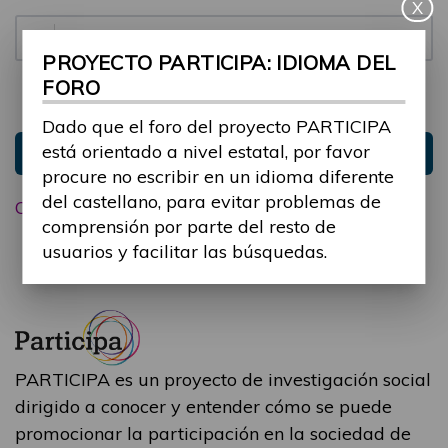
X
Contraseña:
PROYECTO PARTICIPA: IDIOMA DEL
FORO
Mantenme conectado
Ocultar sesión
Dado que el foro del proyecto PARTICIPA
está orientado a nivel estatal, por favor
Entrar
procure no escribir en un idioma diferente
del castellano, para evitar problemas de
Olvidé mi contraseña
comprensión por parte del resto de
usuarios y facilitar las búsquedas.
PARTICIPA es un proyecto de investigación social
dirigido a conocer y entender cómo se puede
promocionar la participación en la sociedad de