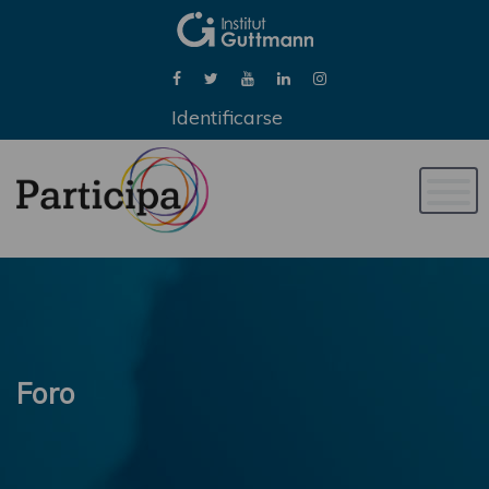
Identificarse
Naveg
de
palan
Foro