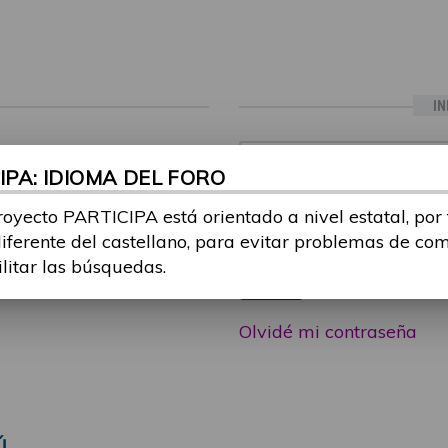
IN
ia sesión con tu email y
Email:
PA: IDIOMA DEL FORO
 o consulta, puedes
icipa@guttmann.com
royecto PARTICIPA está orientado a nivel estatal, por
Contraseña:
ad
diferente del castellano, para evitar problemas de co
ilitar las búsquedas.
Entrar
Olvidé mi contraseña
Ú