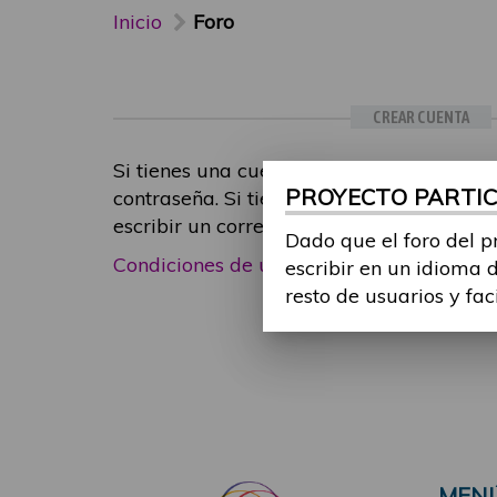
Inicio
Foro
CREAR CUENTA
Si tienes una cuenta de participante, inic
PROYECTO PARTICI
contraseña. Si tienes cualquier problema
escribir un correo electrónico a
foropart
Dado que el foro del p
Condiciones de uso
|
Política de privacid
escribir en un idioma 
resto de usuarios y fac
MEN