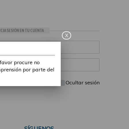
ICIA SESIÓN EN TU CUENTA
X
 favor procure no
mprensión por parte del
Mantenme conectado
Ocultar sesión
SÍGUENOS