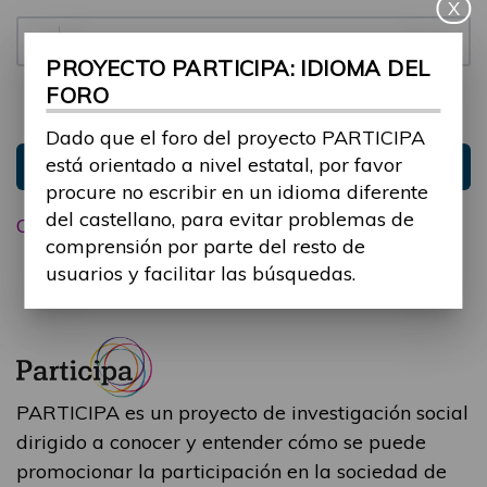
X
Contraseña:
PROYECTO PARTICIPA: IDIOMA DEL
FORO
Mantenme conectado
Ocultar sesión
Dado que el foro del proyecto PARTICIPA
está orientado a nivel estatal, por favor
Entrar
procure no escribir en un idioma diferente
del castellano, para evitar problemas de
Olvidé mi contraseña
comprensión por parte del resto de
usuarios y facilitar las búsquedas.
PARTICIPA es un proyecto de investigación social
dirigido a conocer y entender cómo se puede
promocionar la participación en la sociedad de