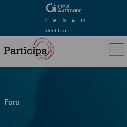
Identificarse
Naveg
de
palan
Foro