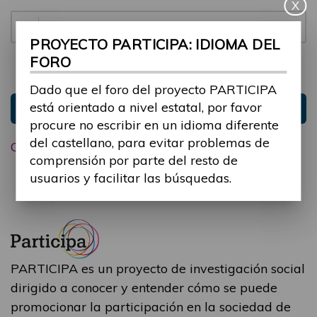
X
Contraseña:
PROYECTO PARTICIPA: IDIOMA DEL
FORO
Mantenme conectado
Ocultar sesión
Dado que el foro del proyecto PARTICIPA
está orientado a nivel estatal, por favor
Entrar
procure no escribir en un idioma diferente
del castellano, para evitar problemas de
Olvidé mi contraseña
comprensión por parte del resto de
usuarios y facilitar las búsquedas.
PARTICIPA es un proyecto de investigación social
dirigido a conocer y entender cómo se puede
promocionar la participación en la sociedad de