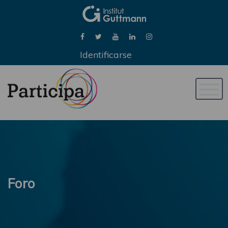
Identificarse
Naveg
de
palan
Foro