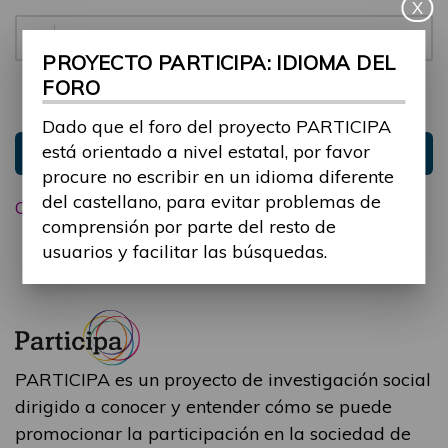
X
Contraseña:
PROYECTO PARTICIPA: IDIOMA DEL
FORO
Mantenme conectado
Ocultar sesión
Dado que el foro del proyecto PARTICIPA
está orientado a nivel estatal, por favor
Entrar
procure no escribir en un idioma diferente
del castellano, para evitar problemas de
Olvidé mi contraseña
comprensión por parte del resto de
usuarios y facilitar las búsquedas.
PARTICIPA es un proyecto de investigación social
dirigido a conocer y entender cómo se puede
promocionar la participación en la sociedad de