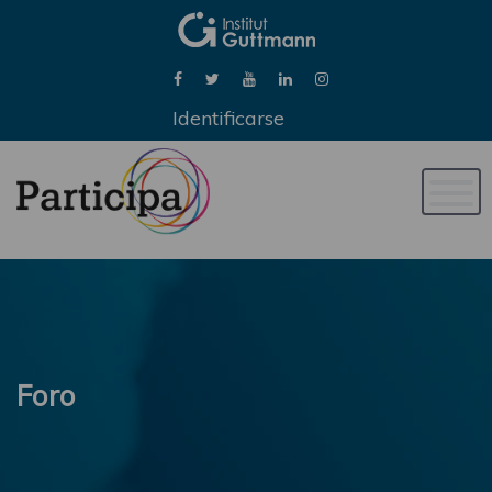
Identificarse
Naveg
de
palan
Foro