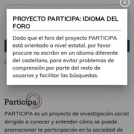
X
Contraseña:
PROYECTO PARTICIPA: IDIOMA DEL
FORO
Mantenme conectado
Ocultar sesión
Dado que el foro del proyecto PARTICIPA
está orientado a nivel estatal, por favor
Entrar
procure no escribir en un idioma diferente
del castellano, para evitar problemas de
Olvidé mi contraseña
comprensión por parte del resto de
usuarios y facilitar las búsquedas.
PARTICIPA es un proyecto de investigación social
dirigido a conocer y entender cómo se puede
promocionar la participación en la sociedad de