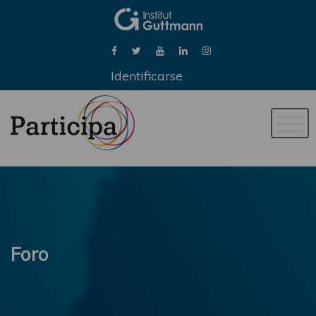
Identificarse
Naveg
de
palan
Foro