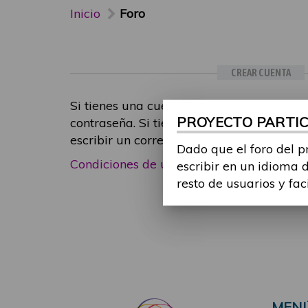
Inicio
Foro
CREAR CUENTA
Si tienes una cuenta de participante, inic
PROYECTO PARTICI
contraseña. Si tienes cualquier problema
escribir un correo electrónico a
foropart
Dado que el foro del p
Condiciones de uso
|
Política de privacid
escribir en un idioma 
resto de usuarios y fac
MEN