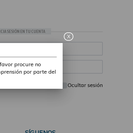
ICIA SESIÓN EN TU CUENTA
X
 favor procure no
mprensión por parte del
Mantenme conectado
Ocultar sesión
SÍGUENOS