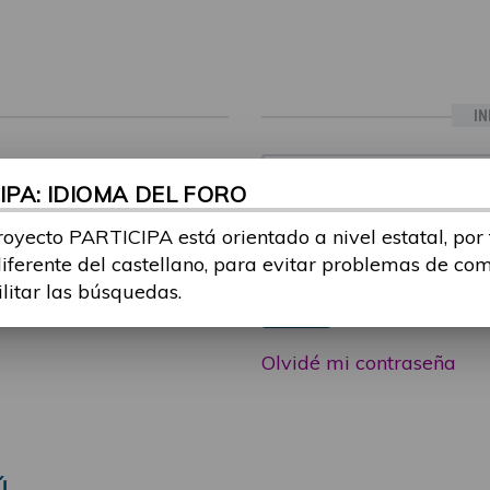
IN
ia sesión con tu email y
Email:
PA: IDIOMA DEL FORO
 o consulta, puedes
icipa@guttmann.com
royecto PARTICIPA está orientado a nivel estatal, por
Contraseña:
ad
diferente del castellano, para evitar problemas de co
ilitar las búsquedas.
Entrar
Olvidé mi contraseña
Ú