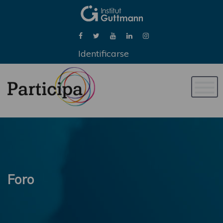
Identificarse
Naveg
de
palan
Foro