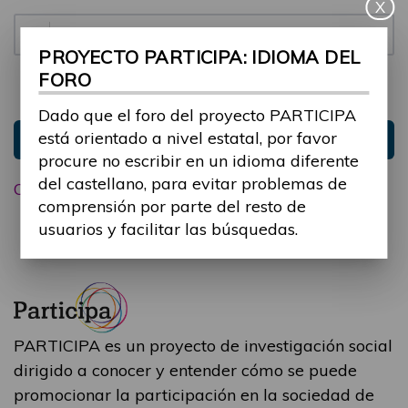
X
Contraseña:
PROYECTO PARTICIPA: IDIOMA DEL
FORO
Mantenme conectado
Ocultar sesión
Dado que el foro del proyecto PARTICIPA
está orientado a nivel estatal, por favor
Entrar
procure no escribir en un idioma diferente
del castellano, para evitar problemas de
Olvidé mi contraseña
comprensión por parte del resto de
usuarios y facilitar las búsquedas.
PARTICIPA es un proyecto de investigación social
dirigido a conocer y entender cómo se puede
promocionar la participación en la sociedad de