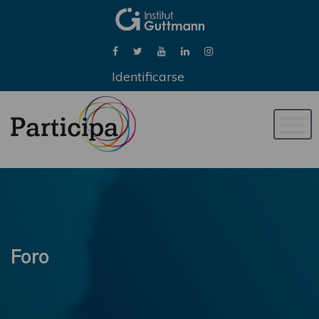
Identificarse
Naveg
de
palan
Foro