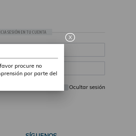
ICIA SESIÓN EN TU CUENTA
X
 favor procure no
mprensión por parte del
Mantenme conectado
Ocultar sesión
SÍGUENOS