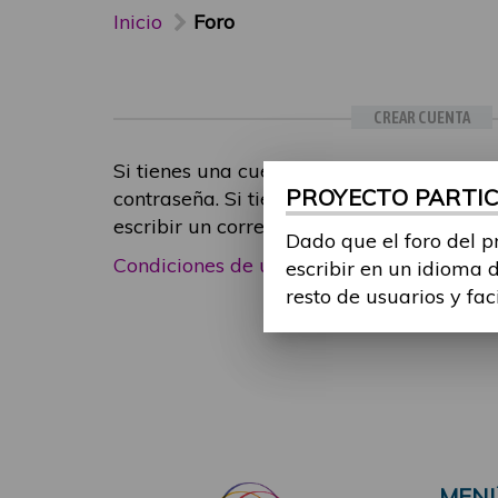
Inicio
Foro
CREAR CUENTA
Si tienes una cuenta de participante, inic
PROYECTO PARTICI
contraseña. Si tienes cualquier problema
escribir un correo electrónico a
foropart
Dado que el foro del p
Condiciones de uso
|
Política de privacid
escribir en un idioma 
resto de usuarios y fac
MEN