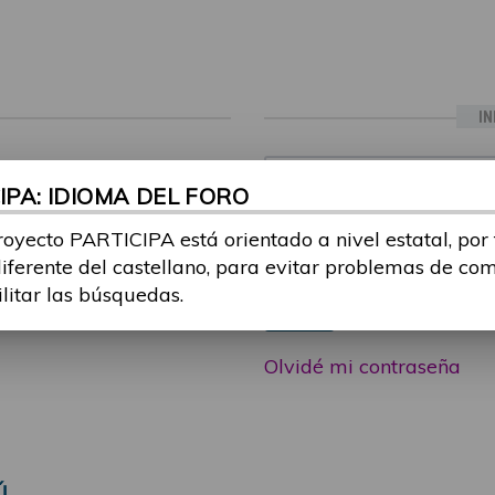
IN
ia sesión con tu email y
Email:
PA: IDIOMA DEL FORO
 o consulta, puedes
icipa@guttmann.com
royecto PARTICIPA está orientado a nivel estatal, por
Contraseña:
ad
diferente del castellano, para evitar problemas de co
ilitar las búsquedas.
Entrar
Olvidé mi contraseña
Ú