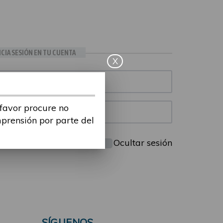
ICIA SESIÓN EN TU CUENTA
X
 favor procure no
mprensión por parte del
Mantenme conectado
Ocultar sesión
SÍGUENOS