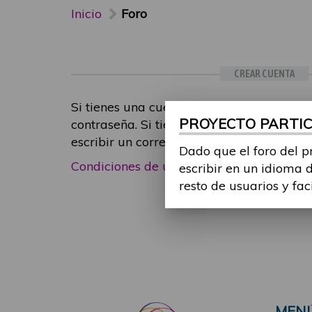
Inicio
Foro
CREAR CUENTA
Si tienes una cuenta de participante, inic
PROYECTO PARTICI
contraseña. Si tienes cualquier problema
escribir un correo electrónico a
foropart
Dado que el foro del p
Condiciones de uso
|
Política de privacid
escribir en un idioma 
resto de usuarios y fac
MEN