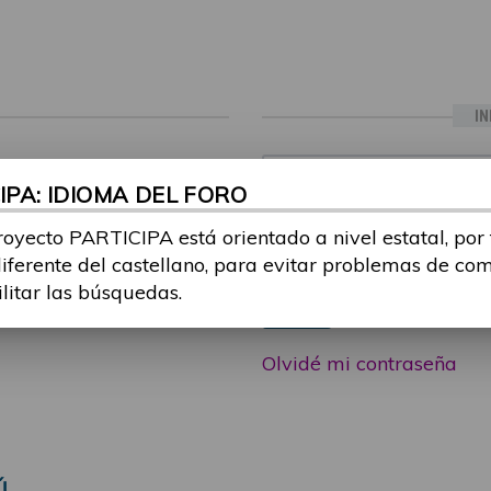
IN
ia sesión con tu email y
Email:
PA: IDIOMA DEL FORO
 o consulta, puedes
icipa@guttmann.com
royecto PARTICIPA está orientado a nivel estatal, por
Contraseña:
ad
diferente del castellano, para evitar problemas de co
ilitar las búsquedas.
Entrar
Olvidé mi contraseña
Ú