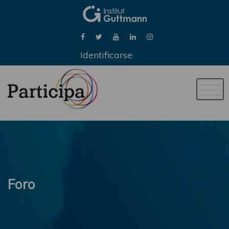
Identificarse
Naveg
de
palan
Foro