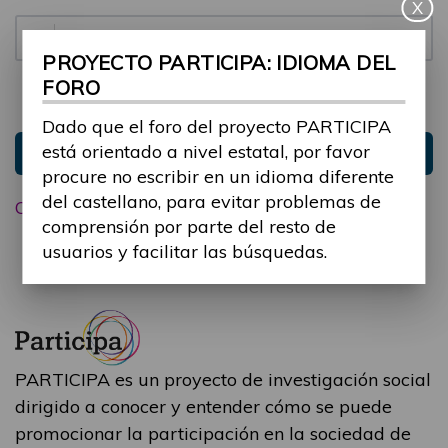
X
Contraseña:
PROYECTO PARTICIPA: IDIOMA DEL
FORO
Mantenme conectado
Ocultar sesión
Dado que el foro del proyecto PARTICIPA
está orientado a nivel estatal, por favor
Entrar
procure no escribir en un idioma diferente
del castellano, para evitar problemas de
Olvidé mi contraseña
comprensión por parte del resto de
usuarios y facilitar las búsquedas.
PARTICIPA es un proyecto de investigación social
dirigido a conocer y entender cómo se puede
promocionar la participación en la sociedad de