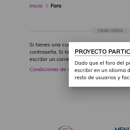
Inicio
Foro
CREAR CUENTA
Si tienes una cuenta de participante, inic
PROYECTO PARTICI
contraseña. Si tienes cualquier problema
escribir un correo electrónico a
foropart
Dado que el foro del p
Condiciones de uso
|
Política de privacid
escribir en un idioma 
resto de usuarios y fac
MEN