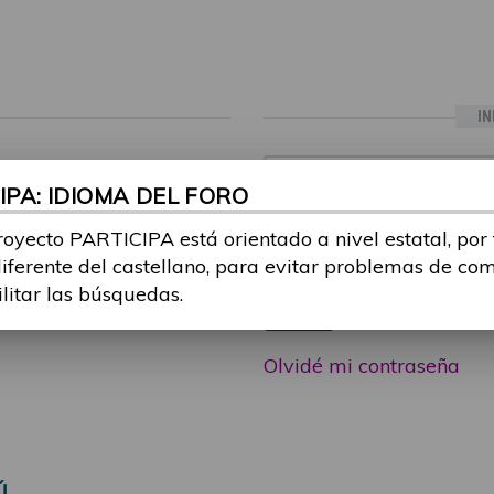
IN
ia sesión con tu email y
Email:
PA: IDIOMA DEL FORO
 o consulta, puedes
icipa@guttmann.com
royecto PARTICIPA está orientado a nivel estatal, por
Contraseña:
ad
diferente del castellano, para evitar problemas de co
ilitar las búsquedas.
Entrar
Olvidé mi contraseña
Ú