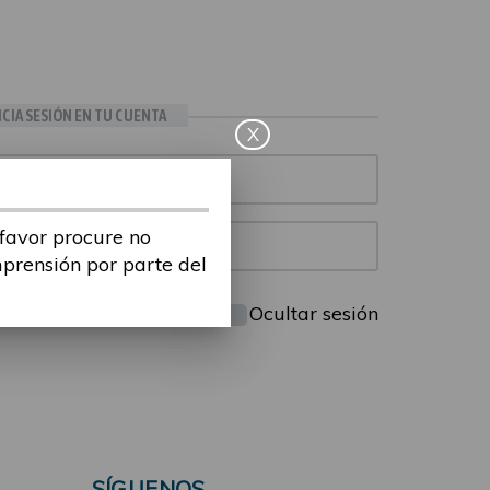
ICIA SESIÓN EN TU CUENTA
X
 favor procure no
mprensión por parte del
Mantenme conectado
Ocultar sesión
SÍGUENOS