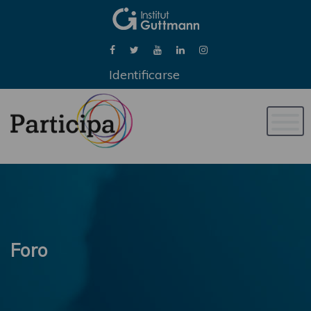
Identificarse
Naveg
de
palan
Foro