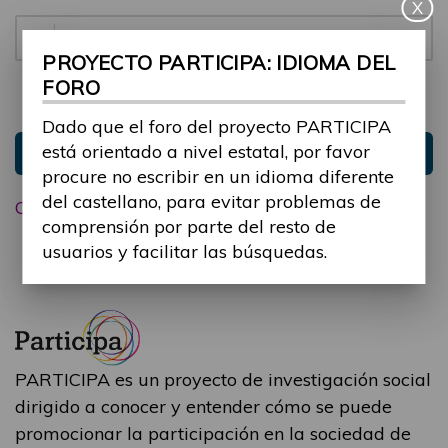
X
Contraseña:
PROYECTO PARTICIPA: IDIOMA DEL
FORO
Mantenme conectado
Ocultar sesión
Dado que el foro del proyecto PARTICIPA
está orientado a nivel estatal, por favor
Entrar
procure no escribir en un idioma diferente
del castellano, para evitar problemas de
Olvidé mi contraseña
comprensión por parte del resto de
usuarios y facilitar las búsquedas.
PARTICIPA es un proyecto de investigación social
dirigido a conocer y entender cómo se puede
promocionar la participación en la sociedad de