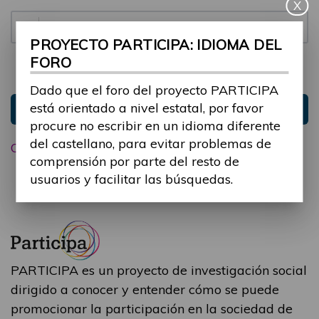
X
Contraseña:
PROYECTO PARTICIPA: IDIOMA DEL
FORO
Mantenme conectado
Ocultar sesión
Dado que el foro del proyecto PARTICIPA
está orientado a nivel estatal, por favor
Entrar
procure no escribir en un idioma diferente
del castellano, para evitar problemas de
Olvidé mi contraseña
comprensión por parte del resto de
usuarios y facilitar las búsquedas.
PARTICIPA es un proyecto de investigación social
dirigido a conocer y entender cómo se puede
promocionar la participación en la sociedad de