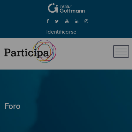
Identificarse
Naveg
de
palan
Foro